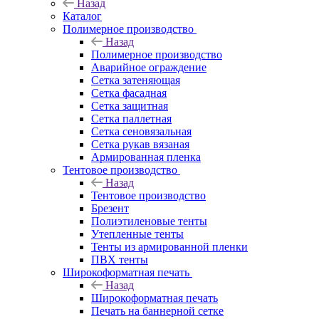
Назад
Каталог
Полимерное производство
Назад
Полимерное производство
Аварийное ограждение
Сетка затеняющая
Сетка фасадная
Сетка защитная
Сетка паллетная
Сетка сеновязальная
Сетка рукав вязаная
Армированная пленка
Тентовое производство
Назад
Тентовое производство
Брезент
Полиэтиленовые тенты
Утепленные тенты
Тенты из армированной пленки
ПВХ тенты
Широкоформатная печать
Назад
Широкоформатная печать
Печать на баннерной сетке