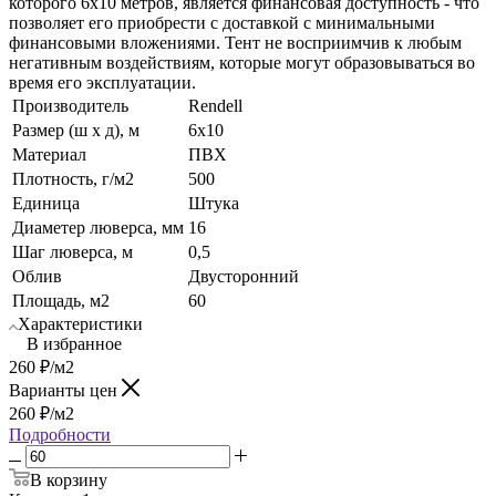
которого 6х10 метров, является финансовая доступность - что
позволяет его приобрести с доставкой с минимальными
финансовыми вложениями. Тент не восприимчив к любым
негативным воздействиям, которые могут образовываться во
время его эксплуатации.
Производитель
Rendell
Размер (ш х д), м
6х10
Материал
ПВХ
Плотность, г/м2
500
Единица
Штука
Диаметер люверса, мм
16
Шаг люверса, м
0,5
Облив
Двусторонний
Площадь, м2
60
Характеристики
В избранное
260
₽
/м2
Варианты цен
260
₽
/м2
Подробности
В корзину