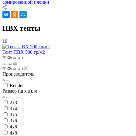
армированной пленки
ПВХ тенты
10
Тент ПВХ 500 гр/м2
Фильтр
Фильтр
Производитель
Rendell
Размер (ш х д), м
2х3
3х4
3х5
3х6
4х6
4х8