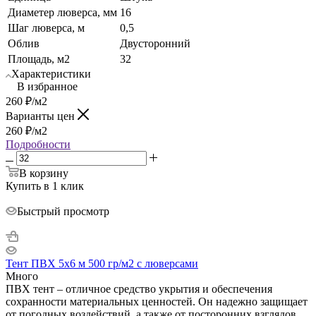
Диаметер люверса, мм
16
Шаг люверса, м
0,5
Облив
Двусторонний
Площадь, м2
32
Характеристики
В избранное
260
₽
/м2
Варианты цен
260
₽
/м2
Подробности
В корзину
Купить в 1 клик
Быстрый просмотр
Тент ПВХ 5x6 м 500 гр/м2 с люверсами
Много
ПВХ тент – отличное средство укрытия и обеспечения
сохранности материальных ценностей. Он надежно защищает
от погодных воздействий, а также от посторонних взглядов.