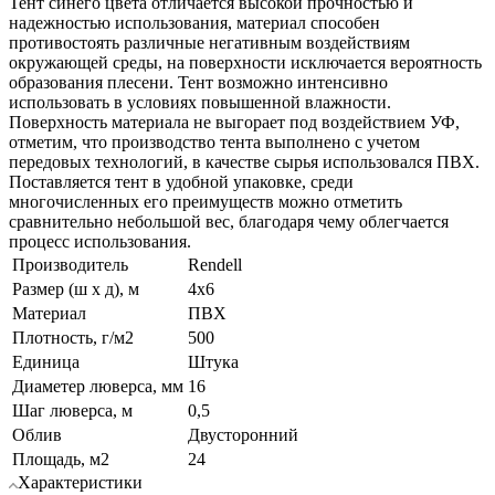
Тент синего цвета отличается высокой прочностью и
надежностью использования, материал способен
противостоять различные негативным воздействиям
окружающей среды, на поверхности исключается вероятность
образования плесени. Тент возможно интенсивно
использовать в условиях повышенной влажности.
Поверхность материала не выгорает под воздействием УФ,
отметим, что производство тента выполнено с учетом
передовых технологий, в качестве сырья использовался ПВХ.
Поставляется тент в удобной упаковке, среди
многочисленных его преимуществ можно отметить
сравнительно небольшой вес, благодаря чему облегчается
процесс использования.
Производитель
Rendell
Размер (ш х д), м
4х6
Материал
ПВХ
Плотность, г/м2
500
Единица
Штука
Диаметер люверса, мм
16
Шаг люверса, м
0,5
Облив
Двусторонний
Площадь, м2
24
Характеристики