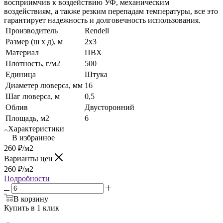
восприимчив к воздействию УФ, механическим
воздействиям, а также резким перепадам температуры, все это
гарантирует надежность и долговечность использования.
Производитель
Rendell
Размер (ш х д), м
2х3
Материал
ПВХ
Плотность, г/м2
500
Единица
Штука
Диаметер люверса, мм
16
Шаг люверса, м
0,5
Облив
Двусторонний
Площадь, м2
6
Характеристики
В избранное
260
₽
/м2
Варианты цен
260
₽
/м2
Подробности
В корзину
Купить в 1 клик