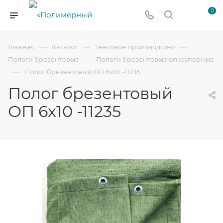
0
—
—
—
Главная
Каталог
Тентовое производство
—
Пологи брезентовые
Пологи брезентовые огнеупорные
—
Полог брезентовый ОП 6х10 -11235
Полог брезентовый
ОП 6х10 -11235