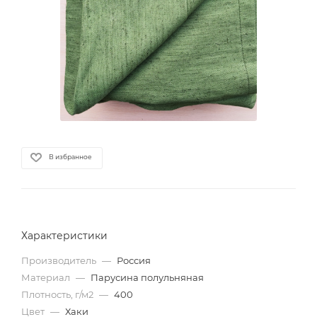
В избранное
Характеристики
Производитель
—
Россия
Материал
—
Парусина полульняная
Плотность, г/м2
—
400
Цвет
—
Хаки