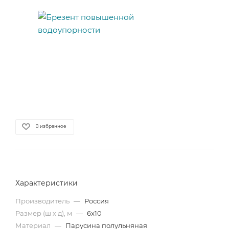
В избранное
Характеристики
Производитель
—
Россия
Размер (ш х д), м
—
6х10
Материал
—
Парусина полульняная