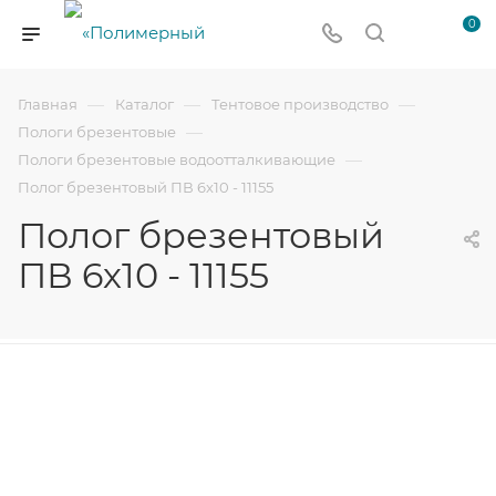
0
—
—
—
Главная
Каталог
Тентовое производство
—
Пологи брезентовые
—
Пологи брезентовые водоотталкивающие
Полог брезентовый ПВ 6х10 - 11155
Полог брезентовый
ПВ 6х10 - 11155