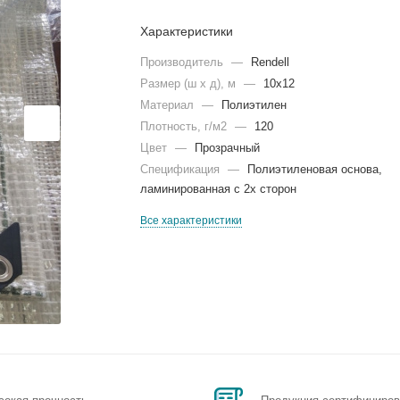
Характеристики
Производитель
—
Rendell
Размер (ш х д), м
—
10х12
Материал
—
Полиэтилен
Плотность, г/м2
—
120
Цвет
—
Прозрачный
Спецификация
—
Полиэтиленовая основа,
ламинированная с 2х сторон
Все характеристики