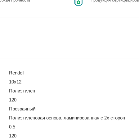
сокая прочность
Продукция сертифициров
Rendell
10х12
Полиэтилен
120
Прозрачный
Полиэтиленовая основа, ламинированная с 2х сторон
0.5
120