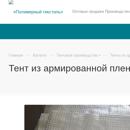
Оптовые продажи Производство
—
—
—
Главная
Каталог
Тентовое производство
Тенты из а
Тент из армированной плен