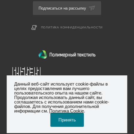
Подписаться на рассылку
ПОЛИТИКА КОНФИДЕНЦИАЛЬНОСТИ
2026 © ООО «Полимерный текстиль», ИНН:
Данный веб-сайт использует cookie-файлы в
целях предоставления вам лучшего
пользовательского опыта на нашем сайте.
7736239425, КПП: 773601001, ОГРН: 1157746306596,
Юр.
Продолжая использовать данный сайт, вы
адрес:119261, г. Москва, ул.Панферова, дом 3, кв.68
соглашаетесь с использованием нами cookie-
файлов. Для получения дополнительной
информации см.
Политика Cookie
.
Принять
Разработано в