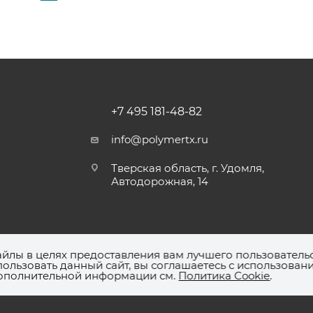
+7 495 181-48-82
info@polymertx.ru
Тверская область, г. Удомля,
Автодорожная, 14
айлы в целях предоставления вам лучшего пользователь
ользовать данный сайт, вы соглашаетесь с использован
дополнительной информации см.
Политика Cookie
.
 773601001, ОГРН: 1157746306596,