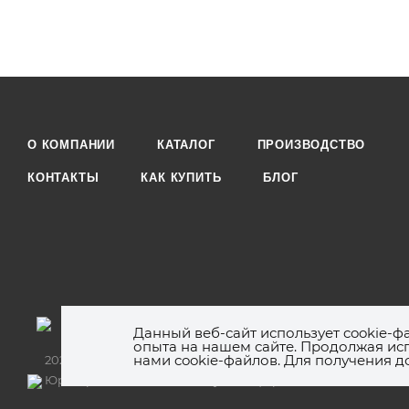
О КОМПАНИИ
КАТАЛОГ
ПРОИЗВОДСТВО
КОНТАКТЫ
КАК КУПИТЬ
БЛОГ
Данный веб-сайт использует cookie-ф
опыта на нашем сайте. Продолжая исп
нами cookie-файлов. Для получения 
2026 © ООО «Полимерный текстиль», ИНН: 7736239425, КПП:
Юр. адрес:119261, г. Москва, ул.Панферова, дом 3, кв.68