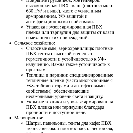
Покрытие грузовиков, контейнеров:
высокопрочная ПВХ ткань (плотностью от
630 г/м² и выше), часто с усиленным
армированием, УФ-защитой и
антифрикционными свойствами.
Упаковка грузов: армированная ПВХ
пленка или тарпаулин для защиты от влаги
и механических повреждений.
Сельское хозяйство:
Силосные ямы, зернохранилища: плотные
ПВХ тенты с высокой степенью
герметичности и устойчивостью к УФ-
излучению. Важна также устойчивость к
проколам.
Теплицы и парники: специализированные
тепличные пленки (часто многослойные с
УФ-стабилизаторами и антифоговыми
свойствами), обеспечивающие
необходимый уровень света и защиту.
Укрытие техники и урожая: армированная
ПВХ пленка или тарпаулин благодаря
прочности и доступной цене.
Мероприятия:
Шатры, павильоны, тенты для кафе: ПВХ
ткань с высокой плотностью, огнестойкая,