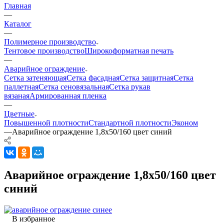
Главная
—
Каталог
—
Полимерное производство
Тентовое производство
Широкоформатная печать
—
Аварийное ограждение
Сетка затеняющая
Сетка фасадная
Сетка защитная
Сетка
паллетная
Сетка сеновязальная
Сетка рукав
вязаная
Армированная пленка
—
Цветные
Повышенной плотности
Стандартной плотности
Эконом
—
Аварийное ограждение 1,8х50/160 цвет синий
Аварийное ограждение 1,8х50/160 цвет
синий
В избранное