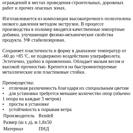
ограждений в местах проведения строительных, дорожных
работ и прочих опасных зонах.
Изготавливается из композиции высокопрочного полиэтилена
низкого давления методом экструзии. В процессе
производства в полимер вводятся качественные импортные
добавки, улучшающие физико-механические свойства
продукта. УФ стабилизирован.
Cохраняет пластичность и форму в диапазоне температур от
-60 до +85 'С, не подвержено воздействию ультрафиолета.
Эстетично, удобно в применении. Обладает малым весом и
высокой прочностью. Крепится на быстромонтируемые
металлические или пластиковые стойки.
Преимущества:
• отличная различимость благодаря их специальным цветам
• для установки требуется меньшее количество опор (обычно
1 опора на каждые 5 метров)
• просты в установке
• устойчивость к порывам ветра
Производитель
Rendell
Размер (ш х д), м
1,8х50
Материал
ПНД