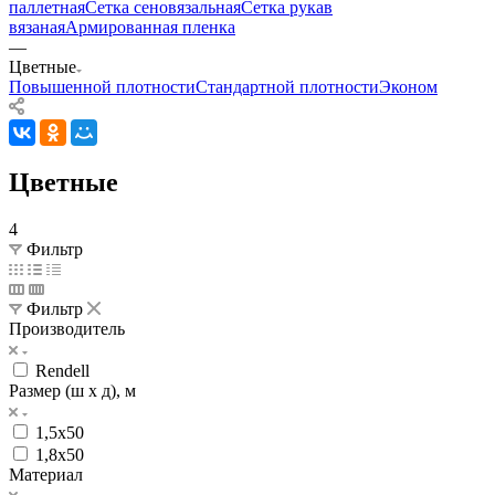
паллетная
Сетка сеновязальная
Сетка рукав
вязаная
Армированная пленка
—
Цветные
Повышенной плотности
Стандартной плотности
Эконом
Цветные
4
Фильтр
Фильтр
Производитель
Rendell
Размер (ш х д), м
1,5х50
1,8х50
Материал