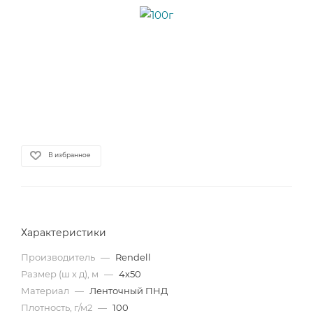
В избранное
Характеристики
Производитель
—
Rendell
Размер (ш х д), м
—
4х50
Материал
—
Ленточный ПНД
Плотность, г/м2
—
100