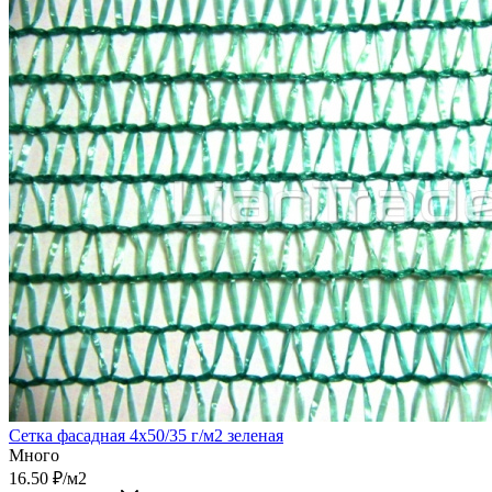
Сетка фасадная 4х50/35 г/м2 зеленая
Много
16.50
₽
/м2