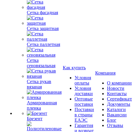
Сетка фасадная
Сетка защитная
Сетка паллетная
Сетка
сеновязальная
Как купить
Компания
Условия
Сетка рукав
оплаты
О компании
вязаная
Условия
Новости
доставки
Контакты
Оптовые
Сертифика
Армированная
поставки
Документы
пленка
Поставки
Каталоги
в страны
Вакансии
Брезент
ЕАЭС
Блог
Гарантия
Отзывы
и возврат