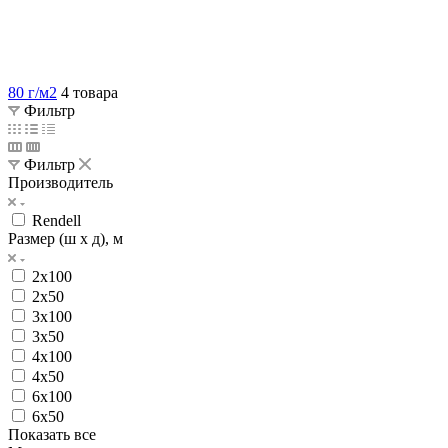
80 г/м2
4 товара
Фильтр
Фильтр
Производитель
Rendell
Размер (ш х д), м
2х100
2х50
3х100
3х50
4х100
4х50
6х100
6х50
Показать все