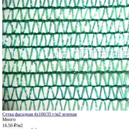
Сетка фасадная 4х100/35 г/м2 зеленая
Много
16.50
₽
/м2