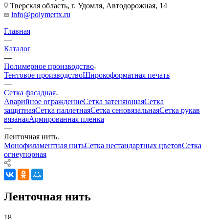
Тверская область, г. Удомля, Автодорожная, 14
info@polymertx.ru
Главная
—
Каталог
—
Полимерное производство
Тентовое производство
Широкоформатная печать
—
Сетка фасадная
Аварийное ограждение
Сетка затеняющая
Сетка
защитная
Сетка паллетная
Сетка сеновязальная
Сетка рукав
вязаная
Армированная пленка
—
Ленточная нить
Монофиламентная нить
Сетка нестандартных цветов
Сетка
огнеупорная
Ленточная нить
18