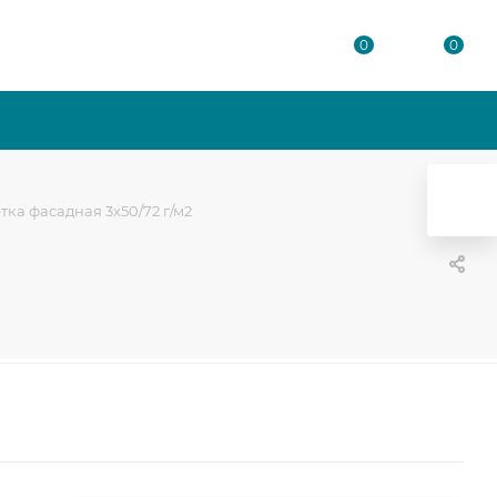
0
0
тка фасадная 3х50/72 г/м2