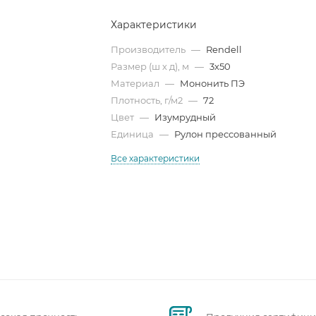
Характеристики
Производитель
—
Rendell
Размер (ш х д), м
—
3х50
Материал
—
Мононить ПЭ
Плотность, г/м2
—
72
Цвет
—
Изумрудный
Единица
—
Рулон прессованный
Все характеристики