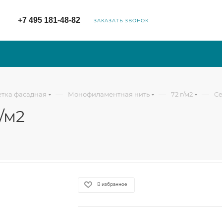
+7 495 181-48-82
ЗАКАЗАТЬ ЗВОНОК
—
—
—
етка фасадная
Монофиламентная нить
72 г/м2
Се
/м2
В избранное