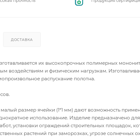
сокая прочность
Продукция сертифиц
ДОСТАВКА
- изготавливается их высокопрочных полимерных мононит
ным воздействиям и физическим нагрузкам. Изготавлива
мопроизвольное распускание полотна.
сов.
 малый размер ячейки (1*1 мм) дают возможность примен
однократное использование. Изделие предназначено дл
абот, установки ограждений строительных площадок, к
йственных растений при заморозках, угрозе солнечных о