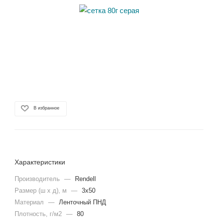
В избранное
Характеристики
Производитель
—
Rendell
Размер (ш х д), м
—
3х50
Материал
—
Ленточный ПНД
Плотность, г/м2
—
80