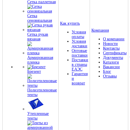
Сетка паллетная
Сетка
сеновязальная
Как купить
Компания
Условия
Сетка рукав
оплаты
вязаная
О компании
Условия
Новости
доставки
Контакты
Оптовые
Сертификаты
поставки
Армированная
Документы
Поставки
пленка
Каталоги
в страны
Вакансии
ЕАЭС
Брезент
Блог
Гарантия
Отзывы
и
возврат
Полиэтиленовые
тенты
Утепленные
тенты