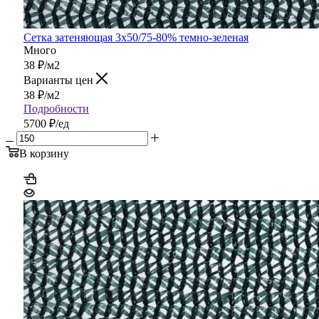
Сетка затеняющая 3х50/75-80% темно-зеленая
Много
38
₽
/м2
Варианты цен
38
₽
/м2
Подробности
5700 ₽/ед
В корзину