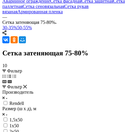
Аварийное ограждение
Сетка фасадная
Сетка защитная
Сетка
паллетная
Сетка сеновязальная
Сетка рукав
вязаная
Армированная пленка
—
Сетка затеняющая 75-80%
30-35%
50-55%
Сетка затеняющая 75-80%
10
Фильтр
Фильтр
Производитель
Rendell
Размер (ш х д), м
1,5х50
1х50
2х50