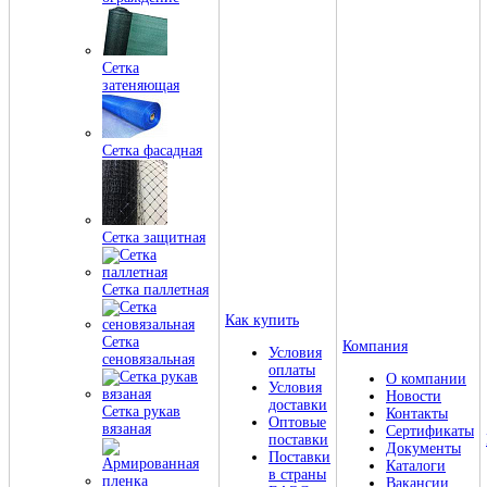
Сетка
затеняющая
Сетка фасадная
Сетка защитная
Сетка паллетная
Как купить
Сетка
Компания
Условия
сеновязальная
оплаты
О компании
Условия
Новости
доставки
Сетка рукав
Контакты
Оптовые
вязаная
Сертификаты
поставки
Документы
Поставки
Каталоги
в страны
Вакансии