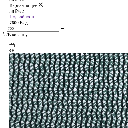
Варианты цен
38
₽
/м2
Подробности
7600 ₽/ед
В корзину