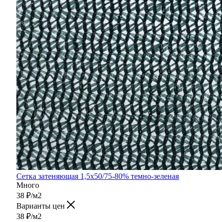
Сетка затеняющая 1,5х50/75-80% темно-зеленая
Много
38
₽
/м2
Варианты цен
38
₽
/м2