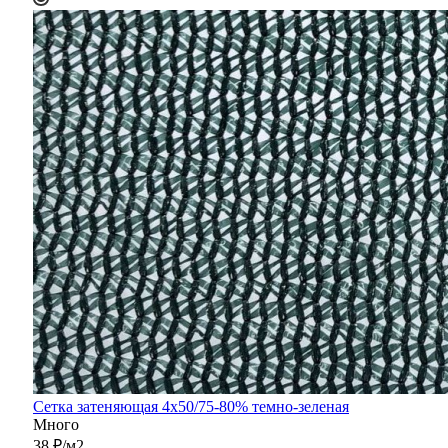
Сетка затеняющая 4х50/75-80% темно-зеленая
Много
38
₽
/м2