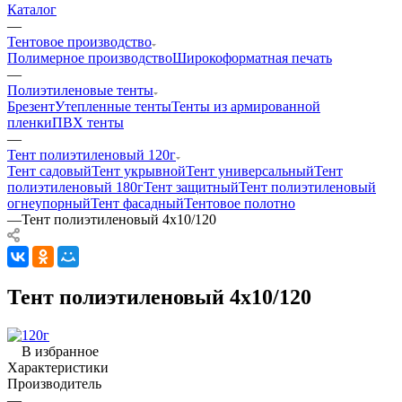
Каталог
—
Тентовое производство
Полимерное производство
Широкоформатная печать
—
Полиэтиленовые тенты
Брезент
Утепленные тенты
Тенты из армированной
пленки
ПВХ тенты
—
Тент полиэтиленовый 120г
Тент садовый
Тент укрывной
Тент универсальный
Тент
полиэтиленовый 180г
Тент защитный
Тент полиэтиленовый
огнеупорный
Тент фасадный
Тентовое полотно
—
Тент полиэтиленовый 4х10/120
Тент полиэтиленовый 4х10/120
В избранное
Характеристики
Производитель
—