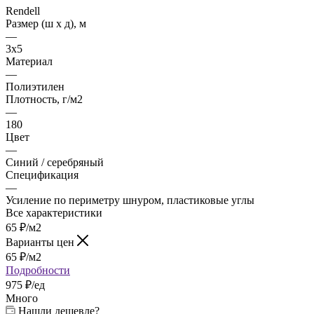
Rendell
Размер (ш х д), м
—
3х5
Материал
—
Полиэтилен
Плотность, г/м2
—
180
Цвет
—
Синий / серебряный
Спецификация
—
Усиление по периметру шнуром, пластиковые углы
Все характеристики
65
₽
/м2
Варианты цен
65
₽
/м2
Подробности
975 ₽/ед
Много
Нашли дешевле?