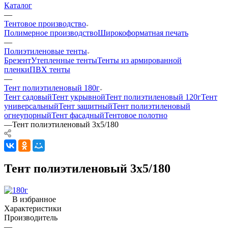
Каталог
—
Тентовое производство
Полимерное производство
Широкоформатная печать
—
Полиэтиленовые тенты
Брезент
Утепленные тенты
Тенты из армированной
пленки
ПВХ тенты
—
Тент полиэтиленовый 180г
Тент садовый
Тент укрывной
Тент полиэтиленовый 120г
Тент
универсальный
Тент защитный
Тент полиэтиленовый
огнеупорный
Тент фасадный
Тентовое полотно
—
Тент полиэтиленовый 3х5/180
Тент полиэтиленовый 3х5/180
В избранное
Характеристики
Производитель
—