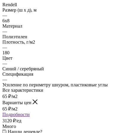
Rendell
Размер (ш х д), м
—
6х8
Материал
—
Полиэтилен
Плотность, г/м2
—
180
Цвет
—
Синий / серебряный
Спецификация
—
Усиление по периметру шнуром, пластиковые углы
Все характеристики
65
₽
/м2
Варианты цен
65
₽
/м2
Подробности
3120 ₽/ед
Много
Нашли дешевле?