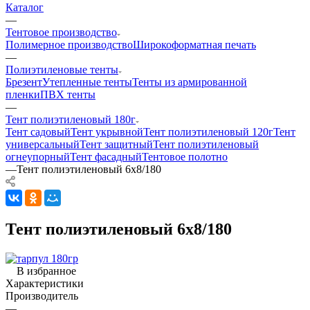
Каталог
—
Тентовое производство
Полимерное производство
Широкоформатная печать
—
Полиэтиленовые тенты
Брезент
Утепленные тенты
Тенты из армированной
пленки
ПВХ тенты
—
Тент полиэтиленовый 180г
Тент садовый
Тент укрывной
Тент полиэтиленовый 120г
Тент
универсальный
Тент защитный
Тент полиэтиленовый
огнеупорный
Тент фасадный
Тентовое полотно
—
Тент полиэтиленовый 6х8/180
Тент полиэтиленовый 6х8/180
В избранное
Характеристики
Производитель
—