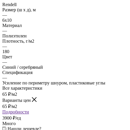
Rendell
Размер (ш х д), м
—
6х10
Материал
—
Полиэтилен
Плотность, г/м2
—
180
Цвет
—
Синий / серебряный
Спецификация
—
Усиление по периметру шнуром, пластиковые углы
Все характеристики
65
₽
/м2
Варианты цен
65
₽
/м2
Подробности
3900 ₽/ед
Много
Нашли дешевле?