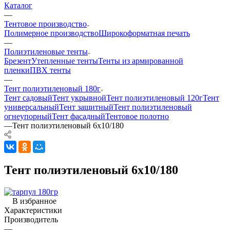
Каталог
—
Тентовое производство
Полимерное производство
Широкоформатная печать
—
Полиэтиленовые тенты
Брезент
Утепленные тенты
Тенты из армированной
пленки
ПВХ тенты
—
Тент полиэтиленовый 180г
Тент садовый
Тент укрывной
Тент полиэтиленовый 120г
Тент
универсальный
Тент защитный
Тент полиэтиленовый
огнеупорный
Тент фасадный
Тентовое полотно
—
Тент полиэтиленовый 6х10/180
Тент полиэтиленовый 6х10/180
В избранное
Характеристики
Производитель
—