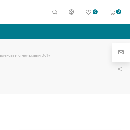
0
0
тиленовый огнеупорный 3х4м