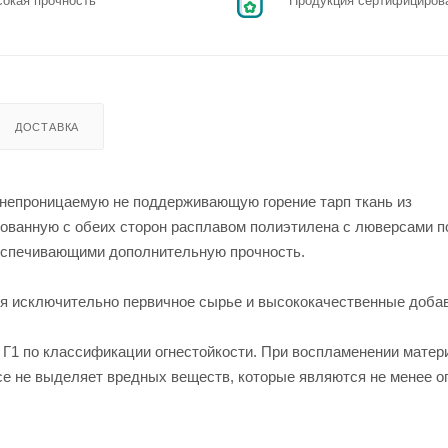
окая прочность
Продукция сертифициров
ДОСТАВКА
онепроницаемую не поддерживающую горение тарп ткань из
ованную с обеих сторон расплавом полиэтилена с люверсами п
беспечивающими дополнительную прочность.
я исключительно первичное сырье и высококачественные добав
и Г1 по классификации огнестойкости. При воспламенении матер
се не выделяет вредных веществ, которые являются не менее 