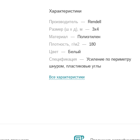
Характеристики
Производитель
—
Rendell
Размер (ш х д), м
—
3х4
Материал
—
Полиэтилен
Плотность, г/м2
—
180
Цвет
—
Белый
Спецификация
—
Усиление по периметру
шнуром, пластиковые углы
Все характеристики