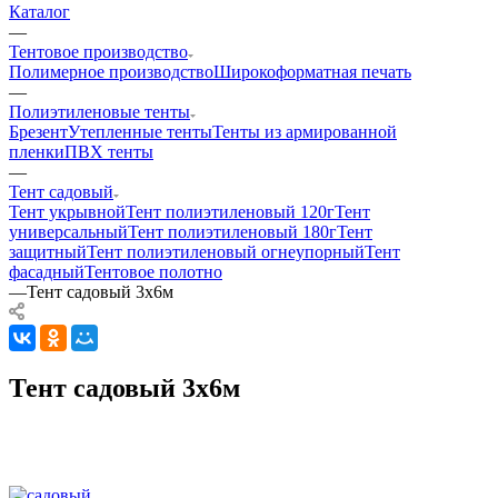
Каталог
—
Тентовое производство
Полимерное производство
Широкоформатная печать
—
Полиэтиленовые тенты
Брезент
Утепленные тенты
Тенты из армированной
пленки
ПВХ тенты
—
Тент садовый
Тент укрывной
Тент полиэтиленовый 120г
Тент
универсальный
Тент полиэтиленовый 180г
Тент
защитный
Тент полиэтиленовый огнеупорный
Тент
фасадный
Тентовое полотно
—
Тент садовый 3х6м
Тент садовый 3х6м