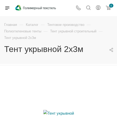
0
—
—
—
Главная
Каталог
Тентовое производство
—
—
Полиэтиленовые тенты
Тент укрывной строительный
Тент укрывной 2х3м
Тент укрывной 2х3м