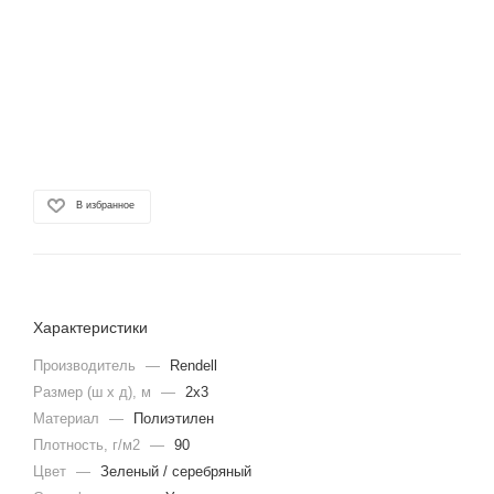
В избранное
Характеристики
Производитель
—
Rendell
Размер (ш х д), м
—
2х3
Материал
—
Полиэтилен
Плотность, г/м2
—
90
Цвет
—
Зеленый / серебряный