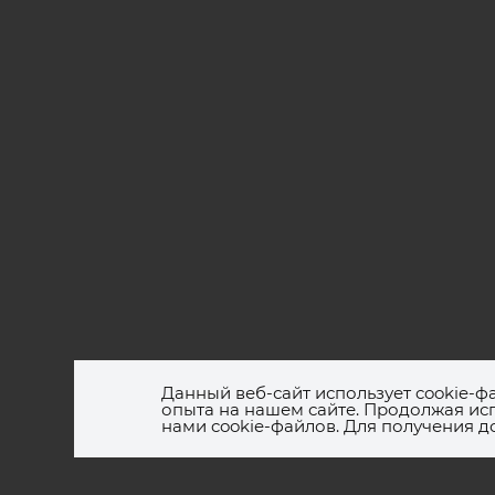
2026 © ООО «Полимерный текстиль», ИНН: 7
Данный веб-сайт использует cookie-ф
Юр. адрес:119261, г. Москва, ул.Панферова, д
опыта на нашем сайте. Продолжая исп
нами cookie-файлов. Для получения 