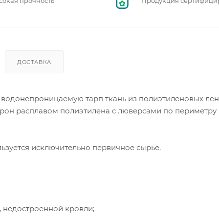
сокая прочность
Продукция сертифици
ДОСТАВКА
 водонепроницаемую тарп ткань из полиэтиленовых ле
орон расплавом полиэтилена с люверсами по периметру
ьзуется исключительно первичное сырье.
, недостроенной кровли;