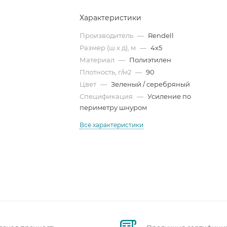
Характеристики
Производитель
—
Rendell
Размер (ш х д), м
—
4х5
Материал
—
Полиэтилен
Плотность, г/м2
—
90
Цвет
—
Зеленый / серебряный
Спецификация
—
Усиление по
периметру шнуром
Все характеристики