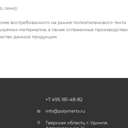
, сено);
олее востребованного на рынке полиэтиленового тента
льзуемых материалов, а также отлаженные производств
ество данной продукции.
+7 495 181-48-82
info@polymertx.ru
Тверская область, г. Удомля,