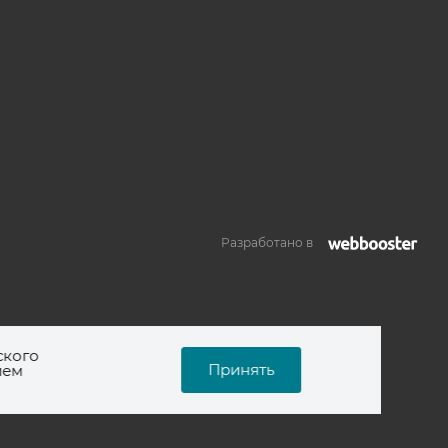
Разработано в
ского
Принять
ием