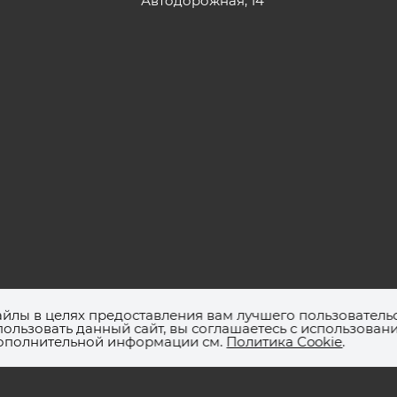
Автодорожная, 14
736239425, КПП: 773601001, ОГРН: 1157746306596,
айлы в целях предоставления вам лучшего пользователь
ом 3, кв.68
ользовать данный сайт, вы соглашаетесь с использован
дополнительной информации см.
Политика Cookie
.