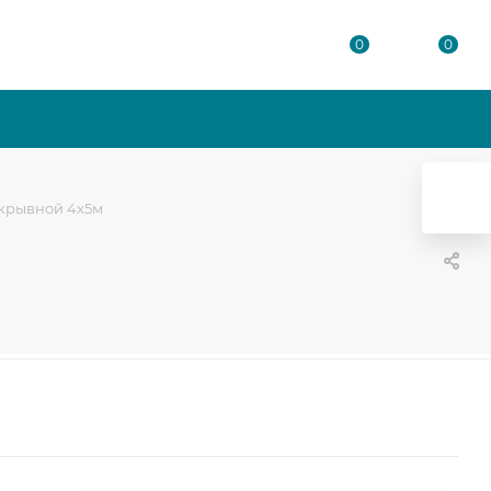
0
0
укрывной 4х5м