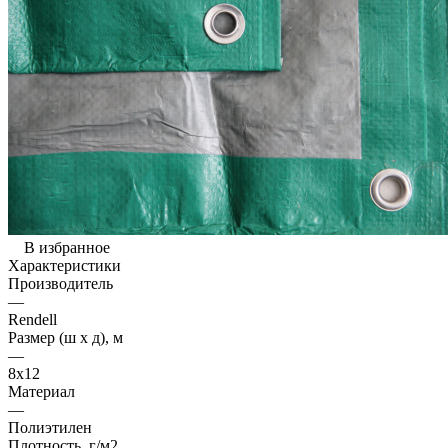
В избранное
Характеристики
Производитель
—
Rendell
Размер (ш х д), м
—
8х12
Материал
—
Полиэтилен
Плотность, г/м2