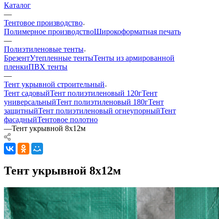
Каталог
—
Тентовое производство
Полимерное производство
Широкоформатная печать
—
Полиэтиленовые тенты
Брезент
Утепленные тенты
Тенты из армированной
пленки
ПВХ тенты
—
Тент укрывной строительный
Тент садовый
Тент полиэтиленовый 120г
Тент
универсальный
Тент полиэтиленовый 180г
Тент
защитный
Тент полиэтиленовый огнеупорный
Тент
фасадный
Тентовое полотно
—
Тент укрывной 8х12м
Тент укрывной 8х12м