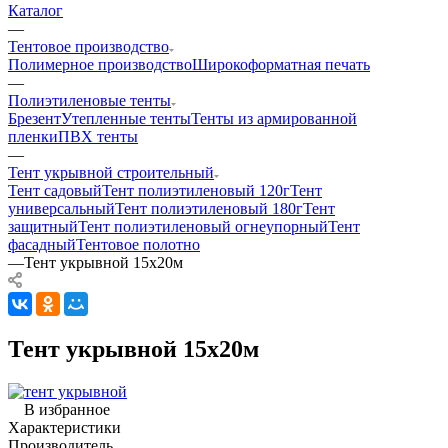
Каталог
—
Тентовое производство
Полимерное производство
Широкоформатная печать
—
Полиэтиленовые тенты
Брезент
Утепленные тенты
Тенты из армированной
пленки
ПВХ тенты
—
Тент укрывной строительный
Тент садовый
Тент полиэтиленовый 120г
Тент
универсальный
Тент полиэтиленовый 180г
Тент
защитный
Тент полиэтиленовый огнеупорный
Тент
фасадный
Тентовое полотно
—
Тент укрывной 15х20м
Тент укрывной 15х20м
В избранное
Характеристики
Производитель