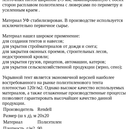
сторон расплавом полиэтилена с люверсами по периметру и
усиленным краем .
Материал УФ стабилизирован. В производстве используется
исключительно первичное сырье.
Материал нашел широкое применение:
для создания тентов и навесов;
для укрытия стройматериалов от дождя и снега;
для закрытия оконных проемов, строительных лесов,
недостроенной кровли;
для укрытия грузов, прицепов, автомашин, катеров;
для укрытия сельскохозяйственной продукции (зерно, сено);
Укрывной тент является экономичной версией наиболее
востребованного на рынке полиэтиленового тента
плотностью 120г/м2. Однако высокое качество используемых
материалов, а также отлаженные производственные процессы
позволяют гарантировать высочайшее качество данной
продукции.
Производитель
Rendell
Размер (ш х д), м
20х20
Материал
Полиэтилен
Плотность, г/м2
90