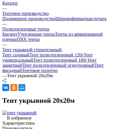
Каталог
—
Тентовое производство
Полимерное производство
Широкоформатная печать
—
Полиэтиленовые тенты
Брезент
Утепленные тенты
Тенты из армированной
пленки
ПВХ тенты
—
Тент укрывной строительный
Тент садовый
Тент полиэтиленовый 120г
Тент
универсальный
Тент полиэтиленовый 180г
Тент
защитный
Тент полиэтиленовый огнеупорный
Тент
фасадный
Тентовое полотно
—
Тент укрывной 20х20м
Тент укрывной 20х20м
В избранное
Характеристики
Производитель