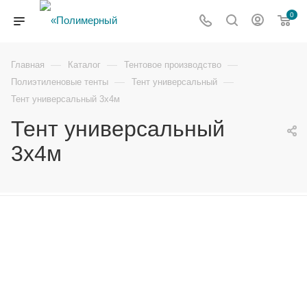
0
—
—
—
Главная
Каталог
Тентовое производство
—
—
Полиэтиленовые тенты
Тент универсальный
Тент универсальный 3х4м
Тент универсальный
3х4м