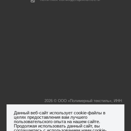
2026 © ООО «Полимерный текстиль», ИНН:
Данный веб-сайт использует cookie-файлы в
целях предоставления вам лучшего
пользовательского опыта на нашем сайте.
7736239425, КПП: 773601001, ОГРН: 1157746306596,
Юр.
Продолжая использовать данный сайт, вы
адрес:119261, г. Москва, ул.Панферова, дом 3, кв.68
соглашаетесь с использованием нами cookie-