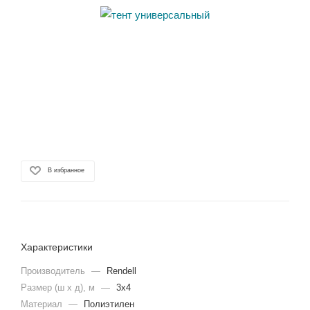
В избранное
Характеристики
Производитель
—
Rendell
Размер (ш х д), м
—
3х4
Материал
—
Полиэтилен