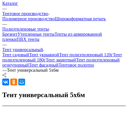
Каталог
—
Тентовое производство
Полимерное производство
Широкоформатная печать
—
Полиэтиленовые тенты
Брезент
Утепленные тенты
Тенты из армированной
пленки
ПВХ тенты
—
Тент универсальный
Тент садовый
Тент укрывной
Тент полиэтиленовый 120г
Тент
полиэтиленовый 180г
Тент защитный
Тент полиэтиленовый
огнеупорный
Тент фасадный
Тентовое полотно
—
Тент универсальный 5х6м
Тент универсальный 5х6м