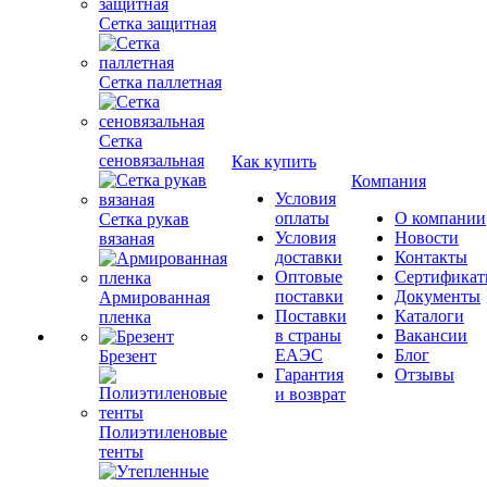
Сетка защитная
Сетка паллетная
Сетка
сеновязальная
Как купить
Компания
Условия
оплаты
О компании
Сетка рукав
Условия
Новости
вязаная
доставки
Контакты
Оптовые
Сертифика
поставки
Документы
Армированная
Поставки
Каталоги
пленка
в страны
Вакансии
ЕАЭС
Блог
Брезент
Гарантия
Отзывы
и возврат
Полиэтиленовые
тенты