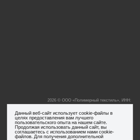
2026 © ООО «Полимерный текстиль», ИНН:
Данный веб-сайт использует cookie-файлы в
целях предоставления вам лучшего
пользовательского опыта на нашем сайте.
7736239425, КПП: 773601001, ОГРН: 1157746306596,
Юр.
Продолжая использовать данный сайт, вы
адрес:119261, г. Москва, ул.Панферова, дом 3, кв.68
соглашаетесь с использованием нами cookie-
файлов. Для получения дополнительной