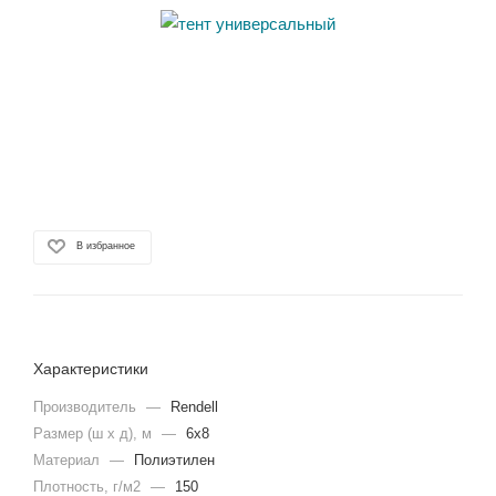
В избранное
Характеристики
Производитель
—
Rendell
Размер (ш х д), м
—
6х8
Материал
—
Полиэтилен
Плотность, г/м2
—
150