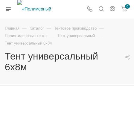
0
—
—
—
Главная
Каталог
Тентовое производство
—
—
Полиэтиленовые тенты
Тент универсальный
Тент универсальный 6х8м
Тент универсальный
6х8м