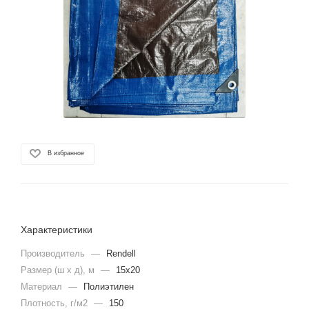
В избранное
Характеристики
Производитель
—
Rendell
Размер (ш х д), м
—
15х20
Материал
—
Полиэтилен
Плотность, г/м2
—
150