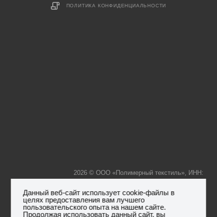
ПОЛИТИКА КОНФИДЕНЦИАЛЬНОСТИ
2026 © ООО «Полимерный текстиль», ИНН:
Данный веб-сайт использует cookie-файлы в
целях предоставления вам лучшего
пользовательского опыта на нашем сайте.
7736239425, КПП: 773601001, ОГРН: 1157746306596,
Юр.
Продолжая использовать данный сайт, вы