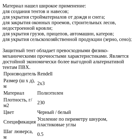
Материал нашел широкое применение:
для создания тентов и навесов;
для укрытия стройматериалов от дождя и снега;
для закрытия оконных проемов, строительных лесов,
недостроенной кровли;
для укрытия грузов, прицепов, автомашин, катеров;
для укрытия сельскохозяйственной продукции (зерно, сено);
Защитный тент обладает превосходными физико-
механическими прочностыми характеристиками. Является
достойной экономически более выгодной альтернативой
тентам ПВХ.
Производитель
Rendell
Размер (ш х д),
2х3
м
Материал
Полиэтилен
Плотность, г/
230
м2
Цвет
Черный / белый
Усиление по периметру шнуром,
Спецификация
пластиковые углы
Шаг люверса,
0.5
м