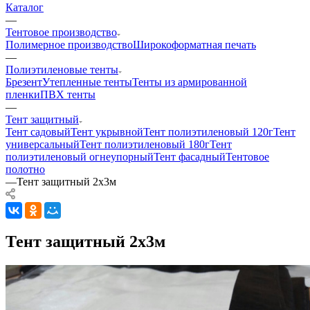
Каталог
—
Тентовое производство
Полимерное производство
Широкоформатная печать
—
Полиэтиленовые тенты
Брезент
Утепленные тенты
Тенты из армированной
пленки
ПВХ тенты
—
Тент защитный
Тент садовый
Тент укрывной
Тент полиэтиленовый 120г
Тент
универсальный
Тент полиэтиленовый 180г
Тент
полиэтиленовый огнеупорный
Тент фасадный
Тентовое
полотно
—
Тент защитный 2х3м
Тент защитный 2х3м