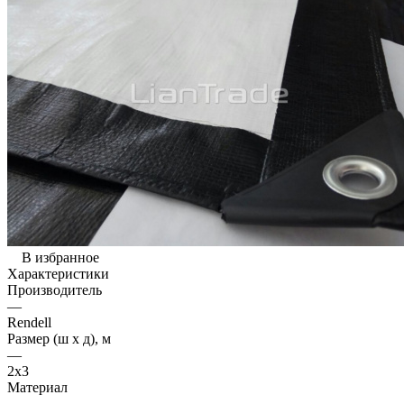
В избранное
Характеристики
Производитель
—
Rendell
Размер (ш х д), м
—
2х3
Материал
—