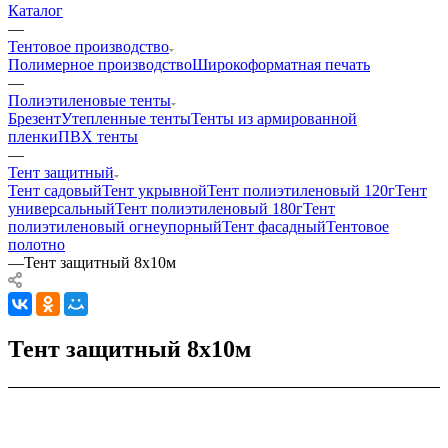
Каталог
—
Тентовое производство
Полимерное производство
Широкоформатная печать
—
Полиэтиленовые тенты
Брезент
Утепленные тенты
Тенты из армированной
пленки
ПВХ тенты
—
Тент защитный
Тент садовый
Тент укрывной
Тент полиэтиленовый 120г
Тент
универсальный
Тент полиэтиленовый 180г
Тент
полиэтиленовый огнеупорный
Тент фасадный
Тентовое
полотно
—
Тент защитный 8х10м
Тент защитный 8х10м