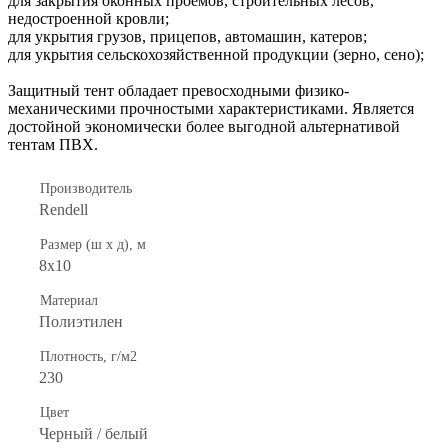
для закрытия оконных проемов, строительных лесов,
недостроенной кровли;
для укрытия грузов, прицепов, автомашин, катеров;
для укрытия сельскохозяйственной продукции (зерно, сено);
Защитный тент обладает превосходными физико-
механическими прочностыми характеристиками. Является
достойной экономически более выгодной альтернативой
тентам ПВХ.
Производитель
Rendell
Размер (ш х д), м
8х10
Материал
Полиэтилен
Плотность, г/м2
230
Цвет
Черный / белый