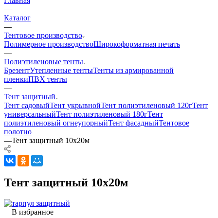
Главная
—
Каталог
—
Тентовое производство
Полимерное производство
Широкоформатная печать
—
Полиэтиленовые тенты
Брезент
Утепленные тенты
Тенты из армированной
пленки
ПВХ тенты
—
Тент защитный
Тент садовый
Тент укрывной
Тент полиэтиленовый 120г
Тент
универсальный
Тент полиэтиленовый 180г
Тент
полиэтиленовый огнеупорный
Тент фасадный
Тентовое
полотно
—
Тент защитный 10х20м
Тент защитный 10х20м
В избранное