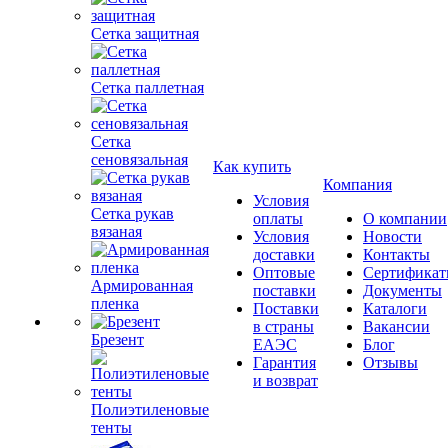
Сетка защитная
Сетка паллетная
Сетка
сеновязальная
Как купить
Компания
Условия
Сетка рукав
оплаты
О компании
вязаная
Условия
Новости
доставки
Контакты
Оптовые
Сертифика
Армированная
поставки
Документы
пленка
Поставки
Каталоги
в страны
Вакансии
Брезент
ЕАЭС
Блог
Гарантия
Отзывы
и возврат
Полиэтиленовые
тенты